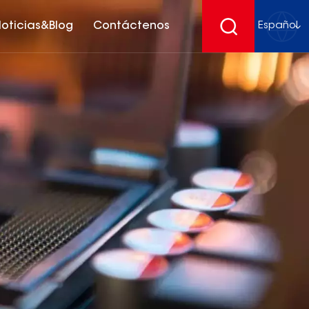
oticias&Blog
Contáctenos
Español
English
français
Deutsch
español
русский