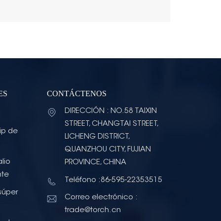
ES
CONTÁCTENOS
DIRECCIÓN : NO.58 TAIXIN
STREET, CHANGTAI STREET,
ip de
LICHENG DISTRICT,
QUANZHOU CITY, FUJIAN
lio
PROVINCE, CHINA
nte
Teléfono :86-595-22353515
súper
Correo electrónico :
trade@torch.cn