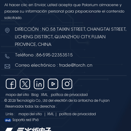
Al hacer clic en Enviar, usted acepta que Polarium almacene y
procese su información personal para proporcionarle el contenido
solicitado.
DIRECCIÓN : NO.58 TAIXIN STREET, CHANGTAI STREET,
LICHENG DISTRICT, QUANZHOU CITY, FUJIAN
PROVINCE, CHINA
Teléfono :86-595-22353515
Correo electrónico : trade@torch.cn
mapa del sitio
Blog
XML
política de privacidad
© 2026 Tecnología Co., Ltd del electrón de la antorcha de Fujian
.Reservados todos los derechos .
Links :
mapa del sitio
|
XML
|
política de privacidad
Soporta red IPv6