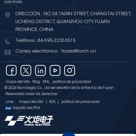
solicitado.
cambio con soluciones
avanzadas de
DIRECCIÓN : NO.58 TAIXIN STREET, CHANGTAI STREET,
supercondensadores. ¿Qué son
LICHENG DISTRICT, QUANZHOU CITY, FUJIAN
los supercondensadores?
PROVINCE, CHINA
supercondensadoresLos
ultracondensadores, también
Teléfono :86-595-22353515
conocidos como
Correo electrónico : trade@torch.cn
ultracondensadores, son
dispositivos de almacenamiento
de energía que combinan lo
mejor de las baterías y los
mapa del sitio
Blog
XML
política de privacidad
condensadores tradicionales.
© 2026 Tecnología Co., Ltd del electrón de la antorcha de Fujian
Ofrecen: Alta densidad de
.Reservados todos los derechos .
potencia: carga y descarga
Links :
mapa del sitio
|
XML
|
política de privacidad
instantánea de alta corriente.
Soporta red IPv6
Ciclo de vida ultra largo:
funcionamiento sin
mantenimiento con una
durabilidad excepcional. Amplio