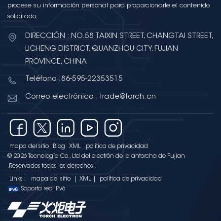
procese su información personal para proporcionarle el contenido
solicitado.
DIRECCIÓN : NO.58 TAIXIN STREET, CHANGTAI STREET,
LICHENG DISTRICT, QUANZHOU CITY, FUJIAN
PROVINCE, CHINA
Teléfono :86-595-22353515
Correo electrónico : trade@torch.cn
mapa del sitio
Blog
XML
política de privacidad
© 2026 Tecnología Co., Ltd del electrón de la antorcha de Fujian
.Reservados todos los derechos .
Links :
mapa del sitio
|
XML
|
política de privacidad
Soporta red IPv6