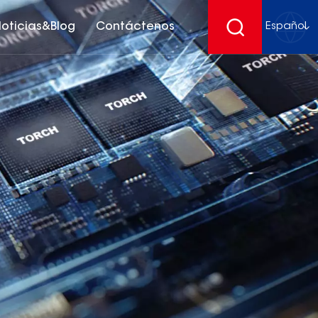
oticias&Blog
Contáctenos
Español
English
français
Deutsch
español
русский