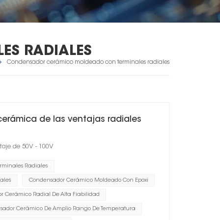
ES RADIALES
Condensador cerámico moldeado con terminales radiales
erámica de las ventajas radiales
taje de 50V - 100V
minales Radiales
ales
Condensador Cerámico Moldeado Con Epoxi
 Cerámico Radial De Alta Fiabilidad
sador Cerámico De Amplio Rango De Temperatura