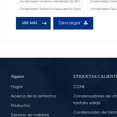
Condensador Cerámico Moldeado De 50 V
Condensador Cerá
Condensador Radial Encapsulado En Epoxi
Condensador De L
Descargar
LEER MÁS
Síganos
ETIQUETAS CALIENT
Hogar
CCML
Acerca de la antorcha
Condensadores de ch
tantalio sólido
Productos
Condensador de tanta
Servicio de calidad