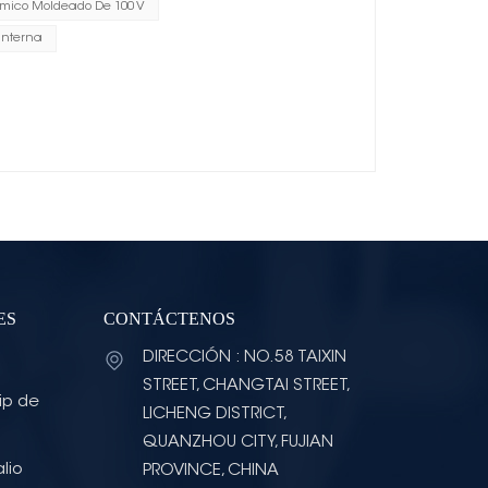
mico Moldeado De 100 V
interna
ES
CONTÁCTENOS
DIRECCIÓN : NO.58 TAIXIN
STREET, CHANGTAI STREET,
ip de
LICHENG DISTRICT,
QUANZHOU CITY, FUJIAN
lio
PROVINCE, CHINA