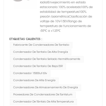
herméticamente
radialEnvejecimiento en estado
estacionario 100% acelerado100% de
estabilidad de temperatura100%
presión barométricaClasificación de
voltaje de 10V-150VRango de
temperatura de funcionamiento de
-55℃ a +125℃
ETIQUETAS CALIENTES :
Fabricante De Condensadores De Tantalio
Condensador De Tantalio De Alta Energía
Condensador De Tantalio Sellado Herméticamente
Condensador De Tantalio De Baja ESR
Condensador 15000uf 63v
Condensadores De Alta Energía
Condensadores De Almacenamiento De Energía
Proveedores De Condensadores De Tantalum
Condensador De Tántalo De Alta Temperatura