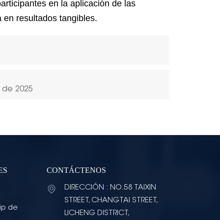
articipantes en la aplicación de las
 en resultados tangibles.
) de 2025
ES
CONTÁCTENOS
DIRECCIÓN : NO.58 TAIXIN
STREET, CHANGTAI STREET,
ip de
LICHENG DISTRICT,