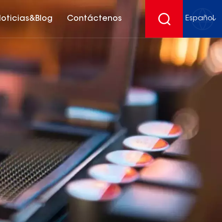
oticias&Blog
Contáctenos
Español
English
français
Deutsch
español
русский