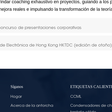
brindar coaching exhaustivo en proyectos, guiando a los p
jora reales e impulsando la transformación de la teoría
 concurso de presentaciones corporativas
a de Electrónica de Hong Kong HKTDC (edición de otoño
Síganos
ETIQUETAS CALIENT
Hogar
CCML
Acerca de la antorcha
Condensadores de ch