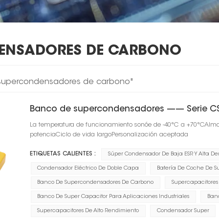
ENSADORES DE CARBONO
 supercondensadores de carbono"
Banco de supercondensadores —— Serie C
La temperatura de funcionamiento sonóe de -40°C a +70°CAlm
potenciaCiclo de vida largoPersonalización aceptada
ETIQUETAS CALIENTES :
Súper Condensador De Baja ESR Y Alta De
Condensador Eléctrico De Doble Capa
Batería De Coche De 
Banco De Supercondensadores De Carbono
Supercapacitores
Banco De Super Capacitor Para Aplicaciones Industriales
Banc
Supercapacitores De Alto Rendimiento
Condensador Super