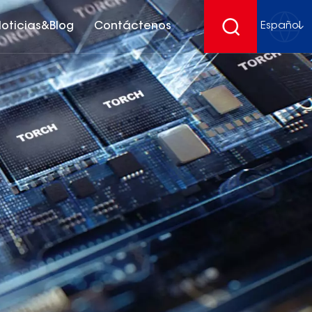
oticias&Blog
Contáctenos
Español
English
français
Deutsch
español
русский