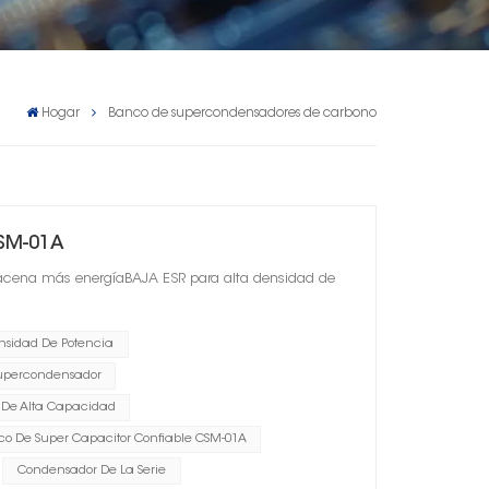
Hogar
Banco de supercondensadores de carbono
SM-01A
acena más energíaBAJA ESR para alta densidad de
nsidad De Potencia
Supercondensador
 De Alta Capacidad
o De Super Capacitor Confiable CSM-01A
Condensador De La Serie