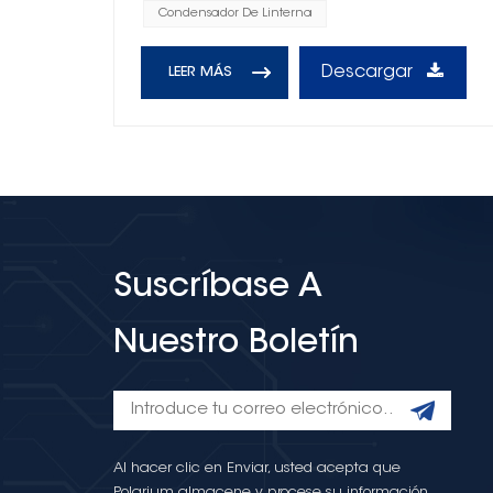
Condensador De Linterna
Descargar
LEER MÁS
Suscríbase A
Nuestro Boletín
Al hacer clic en Enviar, usted acepta que
Polarium almacene y procese su información