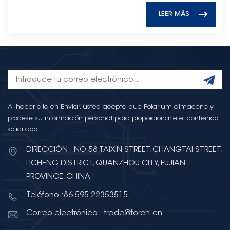
inteligencia
LEER MÁS
artificial. Condensadores en
sistemas de IALos
condensadores son esenciales
para estabilidad de potencia y
la gestión de energía en el
hardware de IA. Inteligencia
artificial de alto rendimiento Los
procesadores y aceleradores
Al hacer clic en Enviar, usted acepta que Polarium almacene y
funcionan bajo cargas
procese su información personal para proporcionarle el contenido
altamente dinámicas, lo que
solicitado.
requiere una regulación de
DIRECCIÓN : NO.58 TAIXIN STREET, CHANGTAI STREET,
voltaje y una supresión de ruido
LICHENG DISTRICT, QUANZHOU CITY, FUJIAN
fiables.En los sistemas de IA, los
condensadores se utilizan
PROVINCE, CHINA
ampliamente para el filtrado de
Teléfono :86-595-22353515
potencia, el desacoplamiento y
Correo electrónico : trade@torch.cn
el almacenamiento de energía,
lo que ayuda a garantizar un